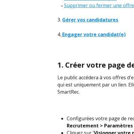
   - 
Supprimer ou fermer une offre
3. 
Gérer vos candidatures
4.
Engager votre candidat(e)
1. Créer votre page 
Le public accédera à vos offres d'
qui est uniquement par un lien. Ell
SmartRec.
Configurées votre page de rec
Recrutement > Paramètres 
Cliquez sur '
Visionner votre