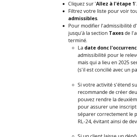
Cliquez sur '
Allez à l'étape 1
'
Filtrez votre liste pour voir tou
admissibles
.
Pour modifier l'admissibilité d'
jusqu'à la section 
Taxes
 de l'a
terminé.
La 
date donc l'occurrence
admissibilité pour le rele
mais qui a lieu en 2025 se
(s'il est concilié avec un
Si votre activité s'étend
recommande de créer deux 
pouvez rendre la deuxiè
pour assurer une inscripti
séparer correctement le p
RL-24, évitant ainsi de d
Si un client laisse un dépô