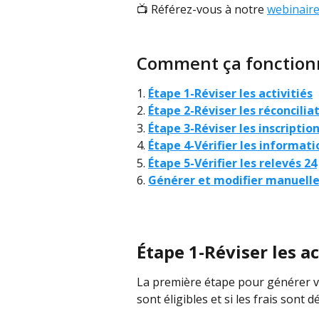
📺 Référez-vous à notre 
webinaire
Comment ça fonction
1. 
Étape 1-Réviser les activitiés
2. 
Étape 2-Réviser les réconcilia
3. 
Étape 3-Réviser les inscriptio
4. 
Étape 4-Vérifier les informat
5. 
Étape 5-Vérifier les relevés 24
6. 
Générer et modifier manuelle
Étape 1-Réviser les ac
La première étape pour générer vos
sont éligibles et si les frais sont d