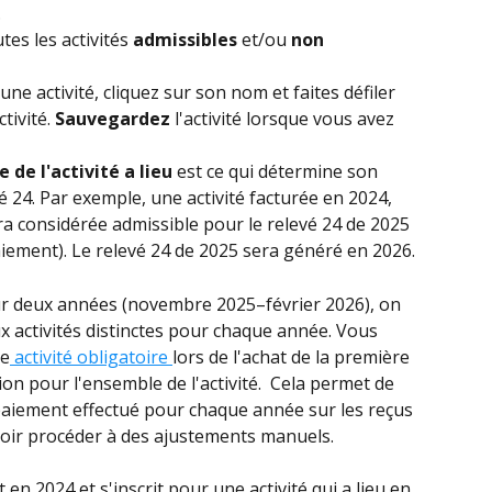
.
tes les activités 
admissibles
 et/ou 
non 
une activité, cliquez sur son nom et faites défiler 
ctivité. 
Sauvegardez 
l'activité lorsque vous avez 
 de l'activité a lieu 
est ce qui détermine son 
vé 24. Par exemple, une activité facturée en 2024, 
ra considérée admissible pour le relevé 24 de 2025 
 paiement). Le relevé 24 de 2025 sera généré en 2026. 
 sur deux années (novembre 2025–février 2026), on 
activités distinctes pour chaque année. Vous 
me
 activité obligatoire 
lors de l'achat de la première 
on pour l'ensemble de l'activité.  Cela permet de 
aiement effectué pour chaque année sur les reçus 
evoir procéder à des ajustements manuels. 
t en 2024 et s'inscrit pour une activité qui a lieu en 