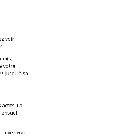
z voir 
.  
em(s). 
e votre 
z jusqu'à sa 
actifs. La 
 mensuel 
pouvez voir 