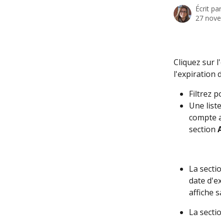
Écrit pa
27 nov
Cliquez sur l
l'expiration 
Filtrez p
Une list
compte a
section 
La secti
date d'e
affiche 
La secti