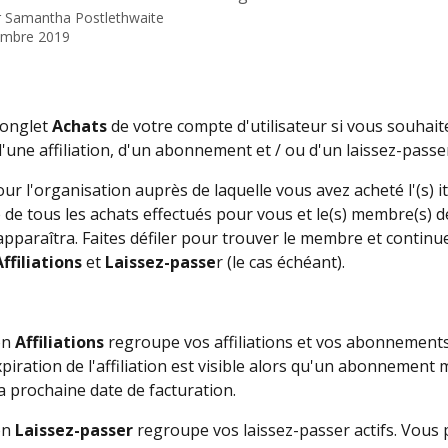
r
Samantha Postlethwaite
embre 2019
'onglet 
Achats
 de votre compte d'utilisateur si vous souhaite
d'une affiliation, d'un abonnement et / ou d'un laissez-passer
our l'organisation auprès de laquelle vous avez acheté l'(s) it
e de tous les achats effectués pour vous et le(s) membre(s) d
pparaîtra. Faites défiler pour trouver le membre et continue
Affiliations
 et 
Laissez-passe
r (le cas échéant).  
on 
Affiliations
 regroupe vos affiliations et vos abonnements 
xpiration de l'affiliation est visible alors qu'un abonnement
sa prochaine date de facturation. 
on 
Laissez-passer
 regroupe vos laissez-passer actifs. Vous 