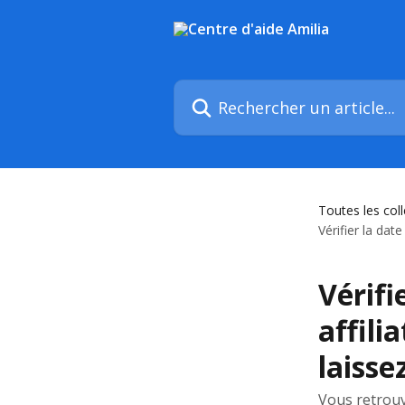
Passer au contenu principal
Rechercher un article...
Toutes les col
Vérifier la dat
Vérifi
affili
laisse
Vous retrouv