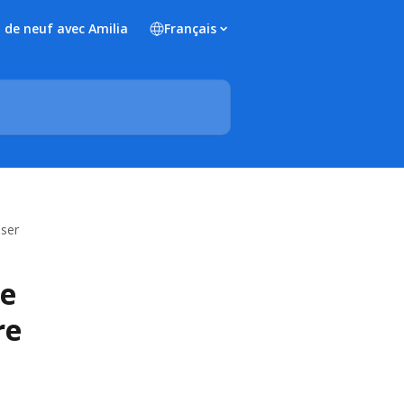
 de neuf avec Amilia
Français
sser
re
re