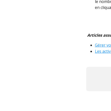
le nombr
en cliqua
Articles ass
Gérer v
Les activ