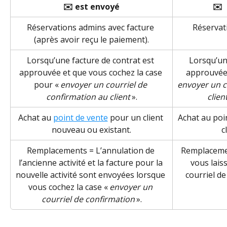
✉️ est envoyé
✉️ 
Réservations admins avec facture 
Réservat
(après avoir reçu le paiement).
Lorsqu’une facture de contrat est 
Lorsqu’une
approuvée et que vous cochez la case 
approuvée,
pour « 
envoyer un courriel de 
envoyer un c
confirmation au client
 ».
clien
Achat au 
point de vente
 pour un client 
Achat au poi
nouveau ou existant.
c
Remplacements = L’annulation de 
Remplacemen
l’ancienne activité et la facture pour la 
vous lais
nouvelle activité sont envoyées lorsque 
courriel de
vous cochez la case « 
envoyer un 
courriel de confirmation
 ».