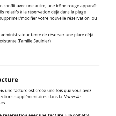
en conflit avec une autre, une icône rouge apparaît 
ils relatifs à la réservation déjà dans la plage 
 supprimer/modifier votre nouvelle réservation, ou 
 administrateur tente de réserver une place déjà 
istante (Famille Saulnier).
acture
re
, une facture est créée une fois que vous avez 
ections supplémentaires dans la 
Nouvelle 
es.
e réservation avec une facture
. Elle doit être 